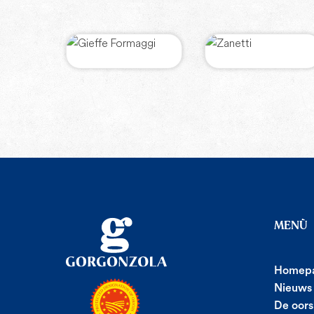
MENÙ
Homep
Nieuws
De oors