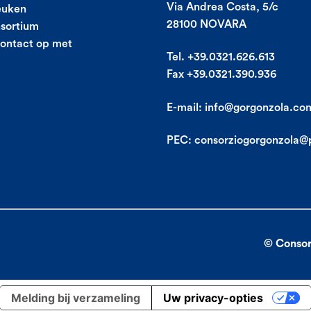
Via Andrea Costa, 5/c
euken
28100 NOVARA
sortium
ontact op met
Tel. +39.0321.626.613
Fax +39.0321.390.936
E-mail:
info@gorgonzola.co
PEC:
consorziogorgonzola@p
© Consor
Melding bij verzameling
Uw privacy-opties