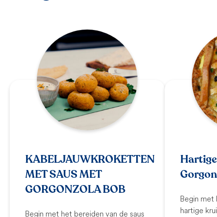
KABELJAUWKROKETTEN
Hartige
MET SAUS MET
Gorgon
GORGONZOLA BOB
Begin met 
hartige kr
Begin met het bereiden van de saus