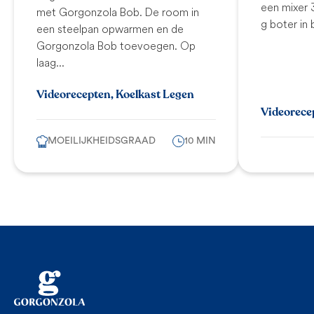
een mixer 
met Gorgonzola Bob. De room in
g boter in 
een steelpan opwarmen en de
Gorgonzola Bob toevoegen. Op
laag...
Videorecepten, Koelkast Legen
Videorece
MOEILIJKHEIDSGRAAD
10 MIN