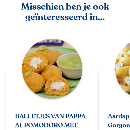
Misschien ben je ook
geïnteresseerd in...
BALLETJES VAN PAPPA
Aardap
AL POMODORO MET
Gorgon