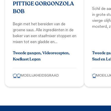
PITTIGE GORGONZOLA
Schil de aa
BOB
in grote s
vierge olijf
Begin met het bereiden van de
mosterd, z
groene saus. Alle ingrediënten in de
beker van een staafmixer stoppen en
mixen tot een gladde en...
Tweede gangen, Videorecepten,
Tweede ga
Koelkast Legen
Snel en L
MOEILIJKHEIDSGRAAD
MOEILIJ