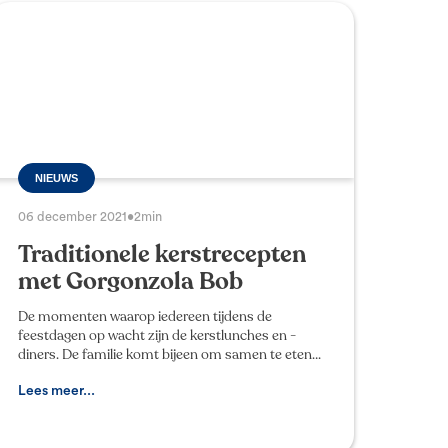
NIEUWS
06 december 2021
•
2min
Traditionele kerstrecepten
met Gorgonzola Bob
De momenten waarop iedereen tijdens de
feestdagen op wacht zijn de kerstlunches en -
diners. De familie komt bijeen om samen te eten
en te genieten van heerlijke gerechten en de
gezellige sfeer. Elke I
Lees meer...