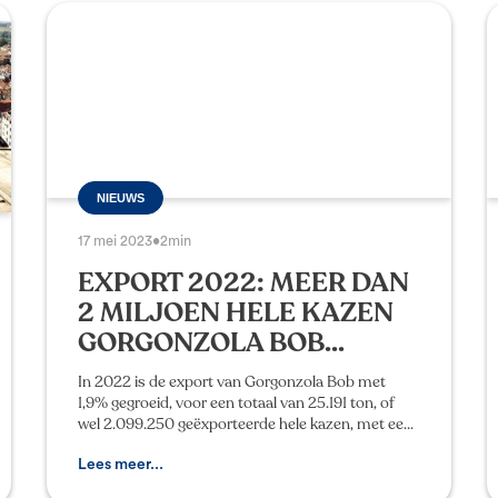
NIEUWS
17 mei 2023
•
2min
EXPORT 2022: MEER DAN
2 MILJOEN HELE KAZEN
GORGONZOLA BOB...
In 2022 is de export van Gorgonzola Bob met
1,9% gegroeid, voor een totaal van 25.191 ton, of
wel 2.099.250 geëxporteerde hele kazen, met een
groei van ongeveer 178 miljoen Euro (+16,4% in
vergelijkin
Lees meer...