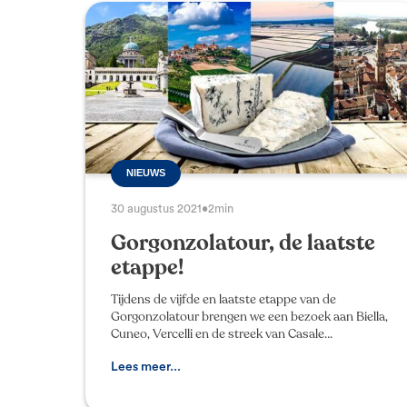
NIEUWS
30 augustus 2021
•
2min
Gorgonzolatour, de laatste
etappe!
Tijdens de vijfde en laatste etappe van de
Gorgonzolatour brengen we een bezoek aan Biella,
Cuneo, Vercelli en de streek van Casale
Monferrato. We wandelen door het kleine centrum
van Biella en bez
Lees meer...