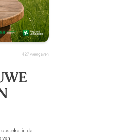
427 weergaven
EUWE
N
e opsteker in de
e van