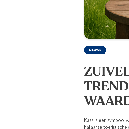
NIEUWS
ZUIVE
TREND
WAARD
Kaas is een symbool va
Italiaanse toeristische