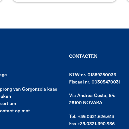
CONTACTEN
age
BTW-nr. 01889280036
Fiscaal nr. 00305470031
prong van Gorgonzola kaas
Via Andrea Costa, 5/c
euken
28100 NOVARA
sortium
ontact op met
Tel. +39.0321.626.613
Fax +39.0321.390.936