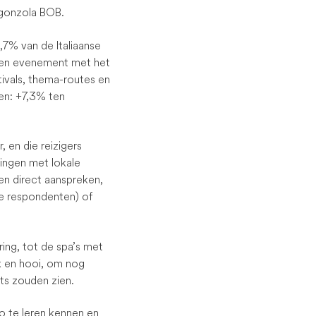
rgonzola BOB.
,7% van de Italiaanse
r een evenement met het
ivals, thema-routes en
gen: +7,3% ten
 en die reizigers
tingen met lokale
en direct aanspreken,
e respondenten) of
ring, tot de spa’s met
k en hooi, om nog
ts zouden zien.
o te leren kennen en