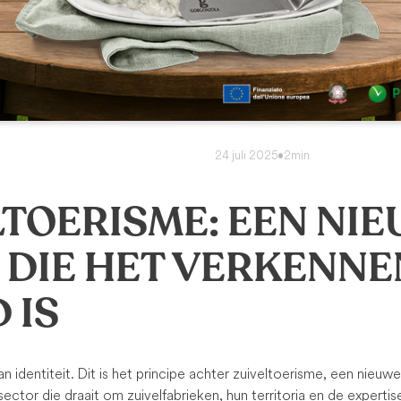
24 juli 2025
•
2min
LTOERISME: EEN NI
 DIE HET VERKENNE
 IS
n identiteit. Dit is het principe achter zuiveltoerisme, een nieuw
 sector die draait om zuivelfabrieken, hun territoria en de expertis