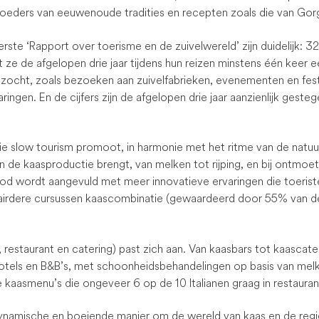
oeders van eeuwenoude tradities en recepten zoals die van Go
rste ‘Rapport over toerisme en de zuivelwereld’ zijn duidelijk: 32
t ze de afgelopen drie jaar tijdens hun reizen minstens één kee
ocht, zoals bezoeken aan zuivelfabrieken, evenementen en fest
ringen. En de cijfers zijn de afgelopen drie jaar aanzienlijk geste
e slow tourism promoot, in harmonie met het ritme van de natuur,
van de kaasproductie brengt, van melken tot rijping, en bij ontmoe
od wordt aangevuld met meer innovatieve ervaringen die toerist
airdere cursussen kaascombinatie (gewaardeerd door 55% van d
.
, restaurant en catering) past zich aan. Van kaasbars tot kaascate
hotels en B&B’s, met schoonheidsbehandelingen op basis van mel
 kaasmenu’s die ongeveer 6 op de 10 Italianen graag in restauran
ynamische en boeiende manier om de wereld van kaas en de regi