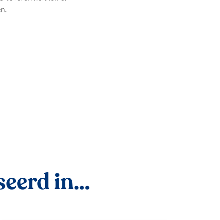
en.
eerd in...