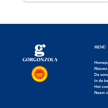
MENÙ
Homep
Nieuws
De oors
In de k
Het con
Neem c