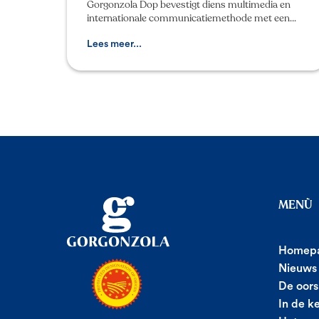
Gorgonzola Dop bevestigt diens multimedia en
internationale communicatiemethode met een
nieuwe geïntegreerde campagne, zowel op tv als
online, die de aandacht
Lees meer...
MENÙ
Homep
Nieuws
De oors
In de k