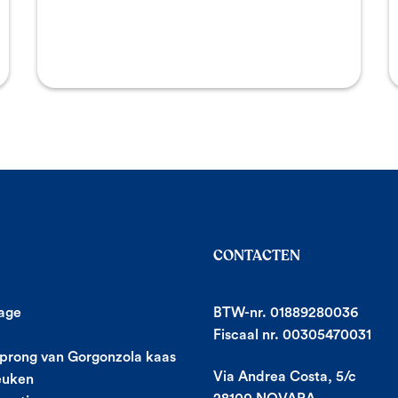
CONTACTEN
age
BTW-nr. 01889280036
Fiscaal nr. 00305470031
prong van Gorgonzola kaas
Via Andrea Costa, 5/c
euken