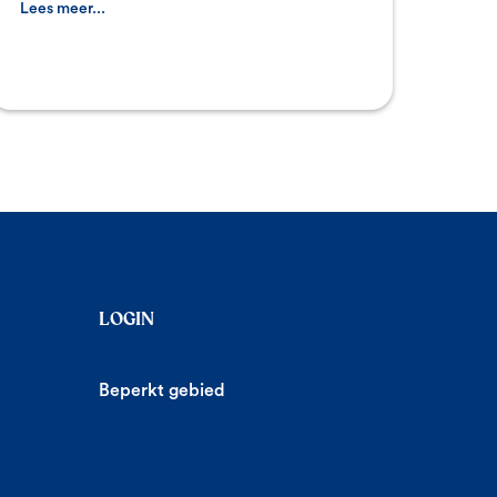
Italiaans
Lees meer...
LOGIN
Beperkt gebied