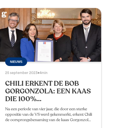
NIEUWS
25 september 2023
•
4min
CHILI ERKENT DE BOB
GORGONZOLA: EEN KAAS
DIE 100%...
Na een periode van vier jaar, die door een sterke
oppositie van de VS werd gekenmerkt, erkent Chili
de oorsprongsbenaming van de kaas Gorgonzola
als 100% Italiaans. Dit resultaat werd bij de