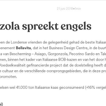
21 juni 2018
•
1min
ola spreekt engels
bben de Londense vrienden de gelegenheid gehad de beste Italia
evenement
, dat in het Business Design Centre, in de buu
Bellavita
ia van Bescherming – Asiago, Gorgonzola, Pecorino Sardo en Ta
en, binnen het kader van Italiaanse BOB-kazen en van het door h
edselkwaliteit gefinancierde project dat de doelstelling heeft d
e cultuur en de verschillende oorsprongsgebieden, die in deze p
 promoten.
elsen wel 41.000 ton Italiaanse kaas geconsumeerd (+16% verge
i)