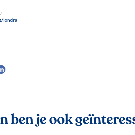
e
t/londra
 ben je ook geïnteress