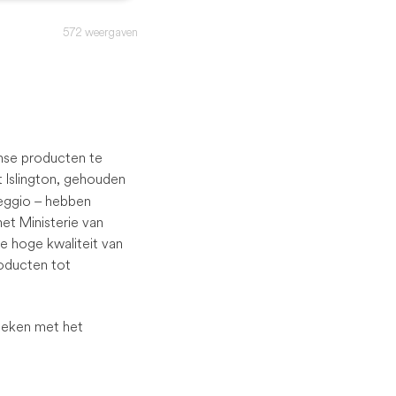
572 weergaven
anse producten te
rt Islington, gehouden
leggio – hebben
et Ministerie van
e hoge kwaliteit van
roducten tot
leken met het