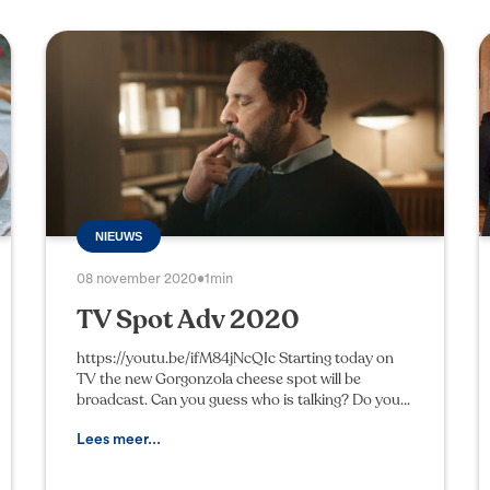
NIEUWS
08 november 2020
•
1min
TV Spot Adv 2020
https://youtu.be/ifM84jNcQIc Starting today on
TV the new Gorgonzola cheese spot will be
broadcast. Can you guess who is talking? Do you
recognise it? I think it’s on the tip of your tongue,
or on a
Lees meer...