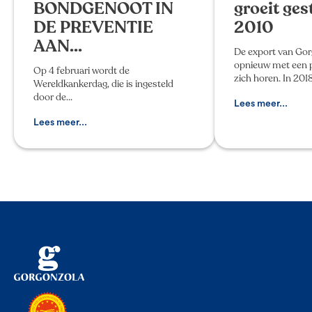
BONDGENOOT IN
groeit ges
DE PREVENTIE
2010
AAN...
De export van Gor
opnieuw met een p
Op 4 februari wordt de
zich horen. In 201
Wereldkankerdag, die is ingesteld
750 duizend kazen
door de
nationale grenzen
Lees meer...
Wereldgezondheidsorganisatie,
stijging van 2,4% i
gehouden. Net als elk jaar is deze dag
Lees meer...
gewijd aan het vergroten van de
bewustheid rondom de preventie teg