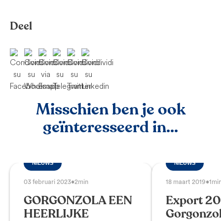
Deel
Misschien ben je ook
geïnteresseerd in...
NIEUWS
NIEUWS
03 februari 2023
•
2min
18 maart 2019
•
1mi
GORGONZOLA EEN
Export 20
HEERLIJKE
Gorgonzo