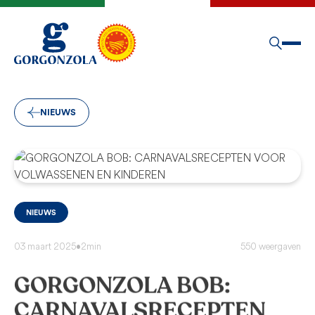
NIEUWS
NIEUWS
03 maart 2025
•
2min
550 weergaven
GORGONZOLA BOB:
CARNAVALSRECEPTEN