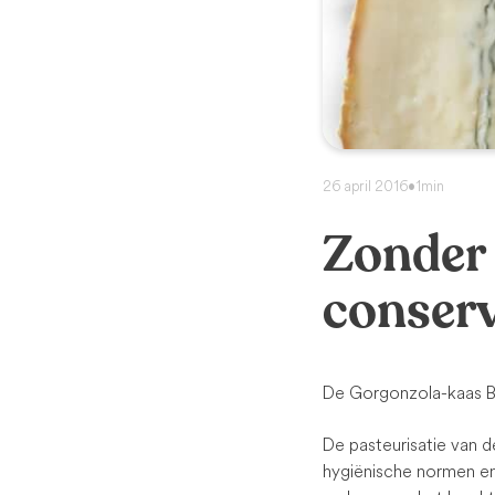
26 april 2016
•
1min
Zonder 
conser
De Gorgonzola-kaas B
De pasteurisatie van d
hygiënische normen en 