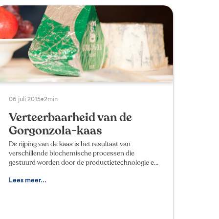
06 juli 2015
•
2min
Verteerbaarheid van de
Gorgonzola-kaas
De rijping van de kaas is het resultaat van
verschillende biochemische processen die
gestuurd worden door de productietechnologie en
door de veroudering en die de bestanddelen van
de melk en van de wr
Lees meer...