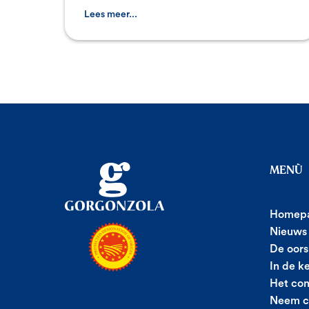
verspreiden en de karakte
Lees meer...
MENÙ
Homep
Nieuws
De oors
In de k
Het con
Neem c