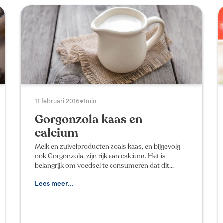
11 februari 2016
•
1min
Gorgonzola kaas en
calcium
Melk en zuivelproducten zoals kaas, en bijgevolg
ook Gorgonzola, zijn rijk aan calcium. Het is
belangrijk om voedsel te consumeren dat dit
mineraalzout bevat, want het dient voor de
bescherming en de
Lees meer...