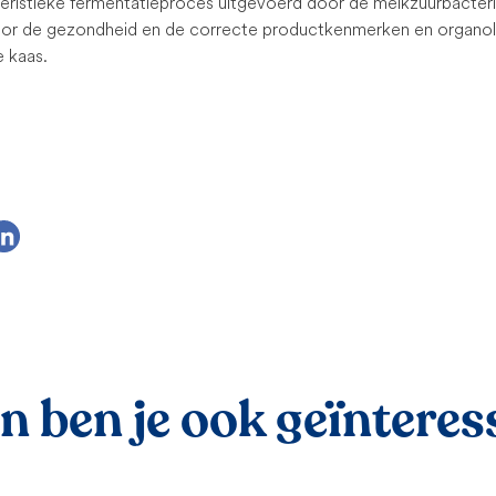
teristieke fermentatieproces uitgevoerd door de melkzuurbacteri
oor de gezondheid en de correcte productkenmerken en organol
e kaas.
 ben je ook geïnteress