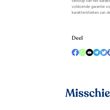
verloop van het karak
voldoende garantie v
karakteristieken van d
Deel
Misschien