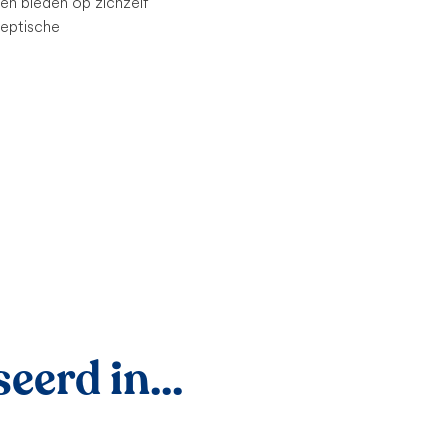
ën bieden op zichzelf
eptische
eerd in...