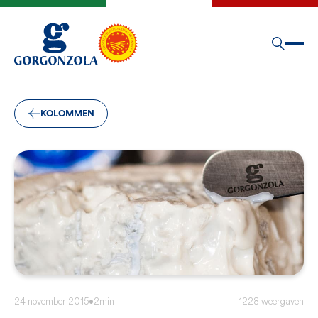
KOLOMMEN
24 november 2015
•
2min
1228 weergaven