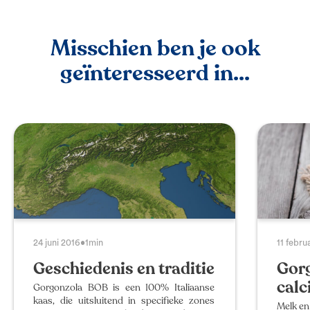
Misschien ben je ook
geïnteresseerd in...
24 juni 2016
•
1min
11 febru
Geschiedenis en traditie
Gorg
cal
Gorgonzola BOB is een 100% Italiaanse
kaas, die uitsluitend in specifieke zones
Melk en