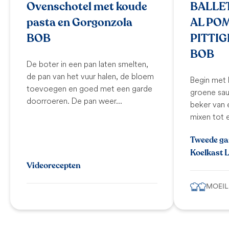
Ovenschotel met koude
BALLE
pasta en Gorgonzola
AL PO
BOB
PITTI
BOB
De boter in een pan laten smelten,
de pan van het vuur halen, de bloem
Begin met 
toevoegen en goed met een garde
groene saus
doorroeren. De pan weer...
beker van 
mixen tot 
Tweede ga
Koelkast 
Videorecepten
MOEIL