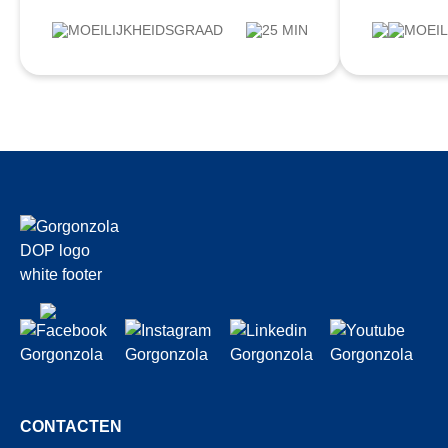
MOEILIJKHEIDSGRAAD
25 MIN
MOEIL
CONTACTEN