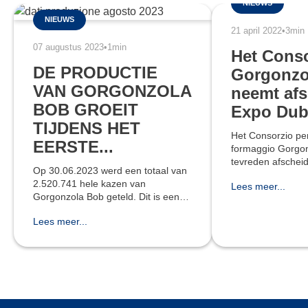
NIEUWS
NIEUWS
21 april 2022
•
3min
07 augustus 2023
•
1min
Het Cons
DE PRODUCTIE
Gorgonzo
VAN GORGONZOLA
neemt afs
BOB GROEIT
Expo Dub
TIJDENS HET
Het Consorzio per 
EERSTE...
formaggio Gorgo
tevreden afschei
Op 30.06.2023 werd een totaal van
die onlangs is afg
2.520.741 hele kazen van
Lees meer...
waar 192 landen
Gorgonzola Bob geteld. Dit is een
deelgenomen, no
toename van 109.484 hele kazen
zoveel land
Lees meer...
(+4,54%) in vergelijking met het
afgelopen jaar en 37.205 hele
kazen (+1,50