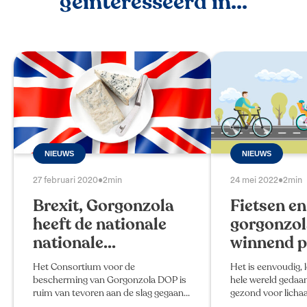
geïnteresseerd in...
NIEUWS
NIEUWS
27 februari 2020
•
2min
24 mei 2022
•
2min
Brexit, Gorgonzola
Fietsen en
heeft de nationale
gorgonzol
nationale...
winnend p
Het Consortium voor de
Het is eenvoudig, 
bescherming van Gorgonzola DOP is
hele wereld gedaan
ruim van tevoren aan de slag gegaan
gezond voor licha
om ook na Brexit in het Verenigd
hebben het niet o