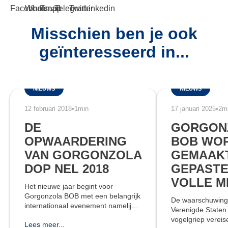
Misschien ben je ook
geïnteresseerd in...
NIEUWS
NIEUWS
12 februari 2018
•
1min
17 januari 2025
•
2m
DE
GORGON
OPWAARDERING
BOB WO
VAN GORGONZOLA
GEMAAK
DOP NEL 2018
GEPASTE
VOLLE M
Het nieuwe jaar begint voor
Gorgonzola BOB met een belangrijk
De waarschuwing
internationaal evenement namelijk
Verenigde Staten
deelname aan Gulfood, een van de
vogelgriep vereis
Lees meer...
referentiepunten voor beurzen